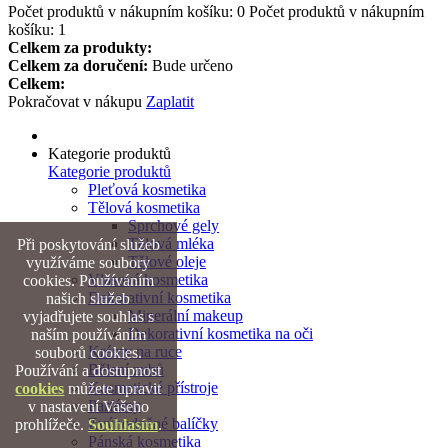
Počet produktů v nákupním košíku:
0
Počet produktů v nákupním
košíku: 1
Celkem za produkty:
Celkem za doručení:
Bude určeno
Celkem:
Pokračovat v nákupu
Zaplatit
Kategorie produktů
Kategorie produktů
Pleťová kosmetika
Tělová kosmetika
Sprchové gely
Tělová mléka
Při poskytování služeb
Tělové oleje
využíváme soubory
Vlasová kosmetika
cookies. Používáním
Dekorativní kosmetika
našich služeb
Minerální makeup
vyjadřujete souhlas s
Dekorativní kosmetika na oči
naším používáním
Krémy na ruce
souborů cookies.
Bělení zubů
Používání a dostupnost
Kosmetické přístroje
cookies
můžete upravit
Parfémy
v nastavení Vašeho
Zvýhodněné balíčky
prohlížeče.
Souhlasím
.
Pánská kosmetika