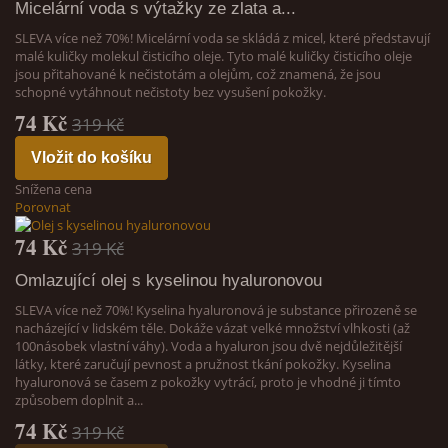
Micelární voda s výtažky ze zlata a...
SLEVA více než 70%! Micelární voda se skládá z micel, které představují
malé kuličky molekul čisticího oleje. Tyto malé kuličky čisticího oleje
jsou přitahované k nečistotám a olejům, což znamená, že jsou
schopné vytáhnout nečistoty bez vysušení pokožky.
74 Kč
319 Kč
Vložit do košíku
Snížena cena
Porovnat
74 Kč
319 Kč
Omlazující olej s kyselinou hyaluronovou
SLEVA více než 70%! Kyselina hyaluronová je substance přirozeně se
nacházející v lidském těle. Dokáže vázat velké množství vlhkosti (až
100násobek vlastní váhy). Voda a hyaluron jsou dvě nejdůležitější
látky, které zaručují pevnost a pružnost tkání pokožky. Kyselina
hyaluronová se časem z pokožky vytrácí, proto je vhodné ji tímto
způsobem doplnit a...
74 Kč
319 Kč