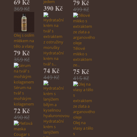
69 Kč
79 Kč
jedem
390 Kč
369 Kč
499 Kč
Olej s oslím
mlékem na
tělo a vlasy
Tělové
79 Kč
Hydratační
mléko s
krém na
359 Kč
extraktem
tvář s...
ze...
74 Kč
75 Kč
449 Kč
415 Kč
Sérum na
tvář s
mořským
kolagenem
72 Kč
490 Kč
Hydratační
Olej na
krém s
vlasy a tělo
lanýžem
s