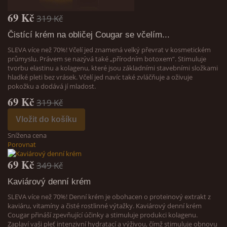
69 Kč
319 Kč
Čistící krém na obličej Cougar se včelím...
SLEVA více než 70%! Včelí jed znamená velký převrat v kosmetickém
průmyslu. Právem se nazývá také „přírodním botoxem“. Stimuluje
tvorbu elastinu a kolagenu, které jsou základními stavebními složkami
hladké pleti bez vrásek. Včelí jed navíc také zvláčňuje a oživuje
pokožku a dodává jí mladost.
69 Kč
319 Kč
Vložit do košíku
Snížena cena
Porovnat
69 Kč
349 Kč
Kaviárový denní krém
SLEVA více než 70%! Denní krém je obohacen o proteinový extrakt z
kaviáru, vitamíny a čisté rostlinné výtažky. Kaviárový denní krém
Cougar přináší zpevňující účinky a stimuluje produkci kolagenu.
Zaplaví vaši pleť intenzivní hydratací a výživou, čímž stimuluje obnovu