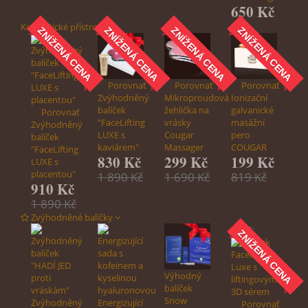
650 Kč
Kosmetické přístroje
ZNÍŽENÁ CENA
ZNÍŽENÁ CENA
ZNÍŽENÁ CENA
ZNÍŽENÁ CENA
Porovnať
Porovnať
Porovnať
Zvýhodněný
Mikroproudová
Ionizační
balíček
žehlička na
galvanické
Porovnať
"FaceLifting
vrásky
masážní
Zvýhodněný
LUXE s
Cougar
pero
balíček
kaviárem"
Massager
COUGAR
"FaceLifting
830 Kč
299 Kč
199 Kč
LUXE s
placentou"
1 890 Kč
1 690 Kč
819 Kč
910 Kč
1 890 Kč
Zvýhodněné balíčky
AKCE:
ZNÍŽENÁ CENA
Výhodný
balíček
Snow
Zvýhodněný
Energizující
Porovnať