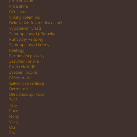
Proti vráskám
Proti akné
Oční okolí
Vrásky kolem očí
Dekorativní kosmetika na oči
Vypadávání vlasů
Samoopalovací přípravky
Punčochy ve spreji
Samoopalovací krémy
Peelingy
Formování postavy
Zeštíhlení břicha
Proti celulitidě
Zvětšení poprsí
Bělení zubů
Galvanická žehlička
Dermaroller
Dle oblasti aplikace
Tvář
Tělo
Ruce
Nohy
Vlasy
Oči
Rty