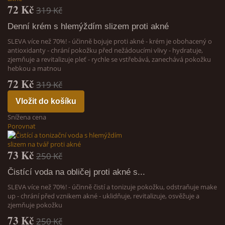
72 Kč
319 Kč
Denní krém s hlemýždím slizem proti akné
SLEVA více než 70%! - účinně bojuje proti akné - krém je obohacený o
antioxidanty - chrání pokožku před nežádoucími vlivy - hydratuje,
zjemňuje a revitalizuje pleť - rychle se vstřebává, zanechává pokožku
hebkou a matnou
72 Kč
319 Kč
Vložit do košíku
Snížena cena
Porovnat
73 Kč
250 Kč
Čistící voda na obličej proti akné s...
SLEVA více než 70%! - účinně čistí a tonizuje pokožku, odstraňuje make
up - chrání před vznikem akné - uklidňuje, revitalizuje, osvěžuje a
zjemňuje pokožku
73 Kč
250 Kč