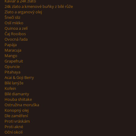
Kaviár a 24K zlato
24k zlato a kmenové buňky z bílé růže
Zlato a arganový olej
Šnečí sliz
Oslí mléko
Quinoa a zelí
Čaj Rooibos
Ovocná řada
Papája
Maracuja
Mango
Grapefruit
Opuncie
Pitahaya
Acai & Goji Berry
Bílé lanýže
Kofein
Bílé diamanty
Houba shiitake
Ostružina moruška
Konopný olej
Dle zaměření
Proti vráskám
Proti akné
Oční okolí