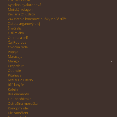
Luxusní kaviár
Kyselina hyaluronová
Mořský kolagen
Kaviár a 24K zlato
24k zlato a kmenové buňky z bílé růže
Zlato a arganový olej
Šnečí sliz
Oslí mléko
Quinoa a zelí
Čaj Rooibos
Ovocná řada
Papája
Maracuja
Mango
Grapefruit
Opuncie
Pitahaya
Acai & Goji Berry
Bílé lanýže
Kofein
Bílé diamanty
Houba shiitake
Ostružina moruška
Konopný olej
Dle zaměření