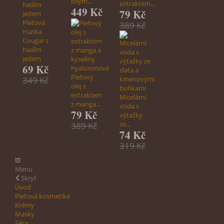
bílým...
extraktem...
449 Kč
79 Kč
Pleťová
389 Kč
maska
Cougar s
hadím
jedem
69 Kč
Pleťový
349 Kč
olej s
extraktem
Micelární
z manga...
voda s
79 Kč
výtažky
ze...
389 Kč
74 Kč
319 Kč
Menu
Skryť
Úvod
Pleťová kosmetika
Krémy
Masky
Séra