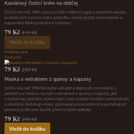
Kaviárový čistící krém na obličej
SLEVA více než 70%! Luxusní čistící mléko Cougar s obsahem kaviáru
je ideální pro suchou zralou pokožku. Kaviár je plný antioxidantů a
napomáhá lidské pokožce k omlazení.
79 Kč
319 Kč
Vložit do košíku
Snížena cena
Porovnat
79 Kč
299 Kč
Maska s extraktem z quinoy a kapusty
SLEVA více než 70%! Rozzařte vaši pleť a dejte ji do rovnováhy s
jedinečnou maskou na tvář s extraktem z quinoy a kapusty. Jde
o kombinaci potravin, které mají v sobě vysoké množství antioxidantů
a vitamínů. Redukují vrásky, zpomalují proces stárnutí a pomáhají při
prevenci poškození buněk před volnými radikály.
79 Kč
299 Kč
Vložit do košíku