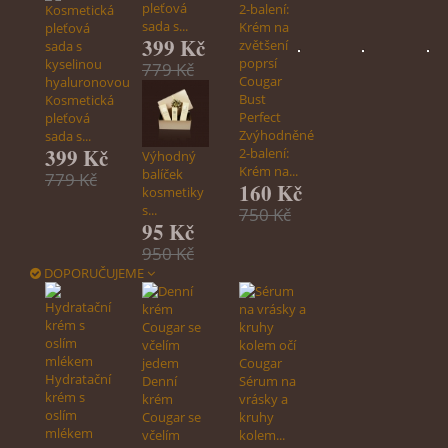
pleťová
sada s...
399 Kč
779 Kč
Kosmetická
pleťová
Zvýhodněné
sada s...
399 Kč
2-balení:
Výhodný
Krém na...
balíček
779 Kč
160 Kč
kosmetiky
s...
750 Kč
95 Kč
950 Kč
DOPORUČUJEME
Hydratační
Denní
Sérum na
krém s
krém
vrásky a
oslím
Cougar se
kruhy
mlékem
včelím
kolem...