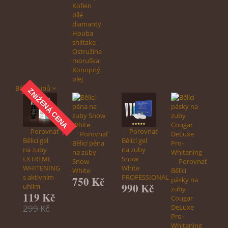
Kofein
Bílé
diamanty
Houba
shiitake
Ostružina
moruška
Konopný
olej
Bělení zubů
ZNÍŽENÁ CENA
Porovnať
Porovnať
Porovnať
Bělicí gel
Bělící gel
Bělící pěna
na zuby
na zuby
na zuby
EXTREME
Snow
Snow
Porovnať
WHITENING
White
White
Bělící
s aktivním
PROFESSIONAL
750 Kč
pásky na
990 Kč
uhlím
zuby
119 Kč
Cougar
299 Kč
DeLuxe
Pro-
Whitening