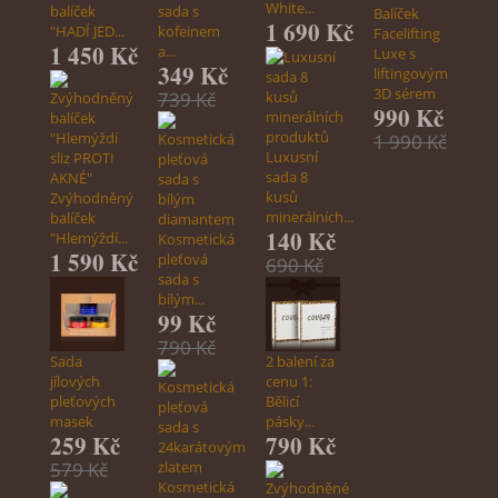
White...
balíček
sada s
Balíček
1 690 Kč
"HADÍ JED...
kofeinem
Facelifting
1 450 Kč
a...
Luxe s
349 Kč
liftingovým
3D sérem
739 Kč
990 Kč
1 990 Kč
Luxusní
sada 8
kusů
Zvýhodněný
minerálních...
balíček
140 Kč
"Hlemýždí...
Kosmetická
1 590 Kč
pleťová
690 Kč
sada s
bílým...
99 Kč
790 Kč
Sada
2 balení za
jílových
cenu 1:
pleťových
Bělicí
masek
pásky...
259 Kč
790 Kč
579 Kč
Kosmetická