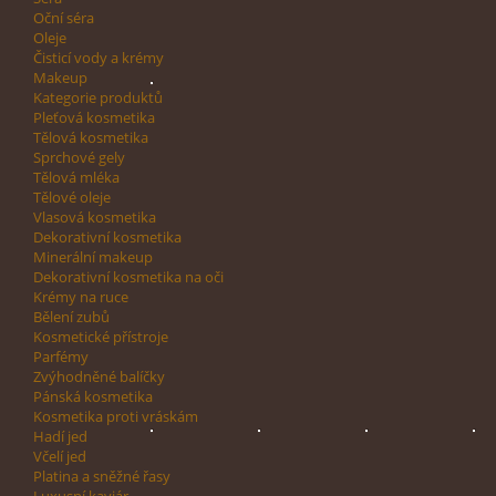
Oční séra
Oleje
Čisticí vody a krémy
Makeup
Kategorie produktů
Pleťová kosmetika
Tělová kosmetika
Sprchové gely
Tělová mléka
Tělové oleje
Vlasová kosmetika
Dekorativní kosmetika
Minerální makeup
Dekorativní kosmetika na oči
Krémy na ruce
Bělení zubů
Kosmetické přístroje
Parfémy
Zvýhodněné balíčky
Pánská kosmetika
Kosmetika proti vráskám
Hadí jed
Včelí jed
Platina a sněžné řasy