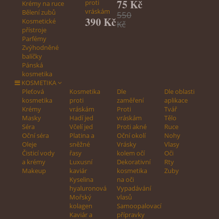
75 Kč
proti
Krémy na ruce
vráskám
Bělení zubů
550
390 Kč
Kosmetické
Kč
přístroje
Parfémy
Zvýhodněné
balíčky
Pánská
kosmetika
KOSMETIKA
Pleťová
Kosmetika
Dle
Dle oblasti
kosmetika
proti
zaměření
aplikace
Krémy
vráskám
Proti
Tvář
Masky
Hadí jed
vráskám
Tělo
Séra
Včelí jed
Proti akné
Ruce
Oční séra
Platina a
Oční okolí
Nohy
Oleje
sněžné
Vrásky
Vlasy
Čisticí vody
řasy
kolem očí
Oči
a krémy
Luxusní
Dekorativní
Rty
Makeup
kaviár
kosmetika
Zuby
Kyselina
na oči
hyaluronová
Vypadávání
Mořský
vlasů
kolagen
Samoopalovací
Kaviár a
přípravky