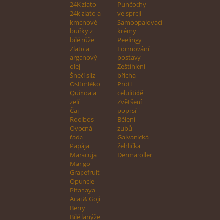
24K zlato
Punčochy
24k zlato a
ve spreji
kmenové
Samoopalovací
buňky z
krémy
bílé růže
Peelingy
Zlato a
Formování
arganový
postavy
olej
Zeštíhlení
Šnečí sliz
břicha
Oslí mléko
Proti
Quinoa a
celulitidě
zelí
Zvětšení
Čaj
poprsí
Rooibos
Bělení
Ovocná
zubů
řada
Galvanická
Papája
žehlička
Maracuja
Dermaroller
Mango
Grapefruit
Opuncie
Pitahaya
Acai & Goji
Berry
Bílé lanýže