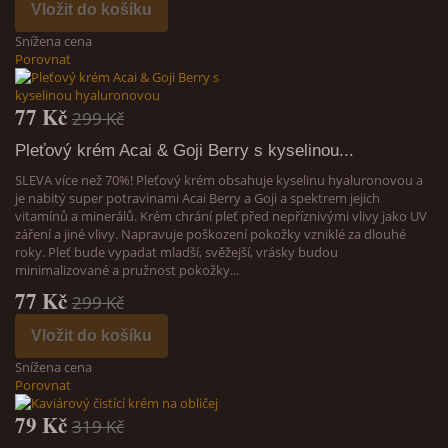
Vložit do košíku
Snížena cena
Porovnat
77 Kč
299 Kč
Pleťový krém Acai & Goji Berry s kyselinou...
SLEVA více než 70%! Pleťový krém obsahuje kyselinu hyaluronovou a
je nabitý super potravinami Acai Berry a Goji a spektrem jejich
vitamínů a minerálů. Krém chrání pleť před nepříznivými vlivy jako UV
záření a jiné vlivy. Napravuje poškození pokožky vzniklé za dlouhé
roky. Pleť bude vypadat mladší, svěžejší, vrásky budou
minimalizované a pružnost pokožky...
77 Kč
299 Kč
Vložit do košíku
Snížena cena
Porovnat
79 Kč
319 Kč