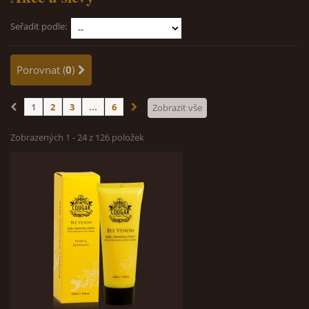
Seřadit podle:
Porovnat (
0
)
1
2
3
...
6
Zobrazit vše
Zobrazených 1 - 24 z 126 položek