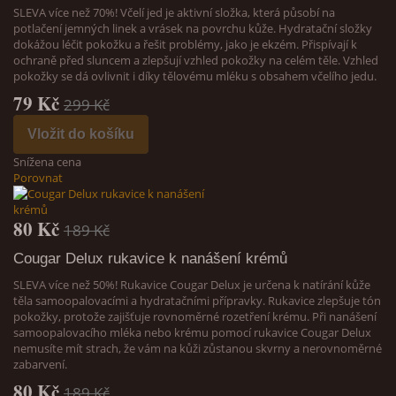
SLEVA více než 70%! Včelí jed je aktivní složka, která působí na
potlačení jemných linek a vrásek na povrchu kůže. Hydratační složky
dokážou léčit pokožku a řešit problémy, jako je ekzém. Přispívají k
ochraně před sluncem a zlepšují vzhled pokožky na celém těle. Vzhled
pokožky se dá ovlivnit i díky tělovému mléku s obsahem včelího jedu.
79 Kč
299 Kč
Vložit do košíku
Snížena cena
Porovnat
80 Kč
189 Kč
Cougar Delux rukavice k nanášení krémů
SLEVA více než 50%! Rukavice Cougar Delux je určena k natírání kůže
těla samoopalovacími a hydratačními přípravky. Rukavice zlepšuje tón
pokožky, protože zajišťuje rovnoměrné rozetření krému. Při nanášení
samoopalovacího mléka nebo krému pomocí rukavice Cougar Delux
nemusíte mít strach, že vám na kůži zůstanou skvrny a nerovnoměrné
zabarvení.
80 Kč
189 Kč