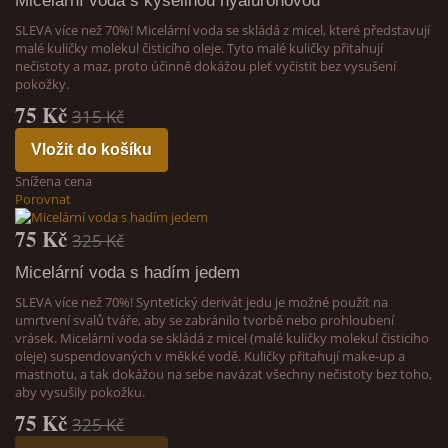
Micelární voda s kyselinou hyaluronovou
SLEVA více než 70%! Micelární voda se skládá z micel, které představují
malé kuličky molekul čisticího oleje. Tyto malé kuličky přitahují
nečistoty a maz, proto účinně dokážou pleť vyčistit bez vysušení
pokožky.
75 Kč
315 Kč
Vložit do košíku
Snížena cena
Porovnat
75 Kč
325 Kč
Micelární voda s hadím jedem
SLEVA více než 70%! Syntetický derivát jedu je možné použít na
umrtvení svalů tváře, aby se zabránilo tvorbě nebo prohloubení
vrásek. Micelární voda se skládá z micel (malé kuličky molekul čisticího
oleje) suspendovaných v měkké vodě. Kuličky přitahují make-up a
mastnotu, a tak dokážou na sebe navázat všechny nečistoty bez toho,
aby vysušily pokožku.
75 Kč
325 Kč