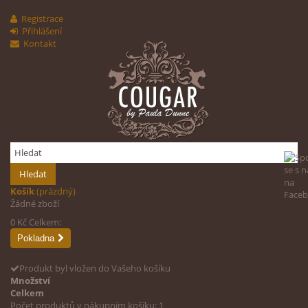
Registrace
Přihlášení
Kontakt
Hledat
Košík
(prázdný)
Žádné zboží
0 Kč
Celkem:
Pokladna
Produkt byl vložen do Vašeho košíku
Množství
Celkem
Počet produktů v nákupním košíku: 1