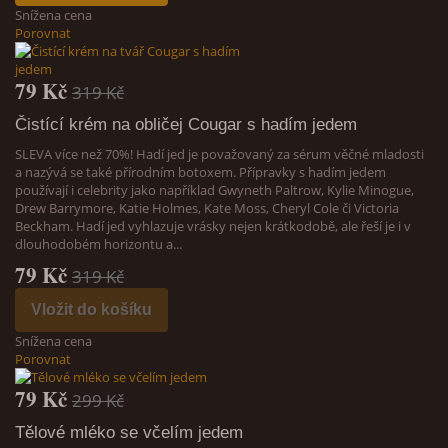
Snížena cena
Porovnat
79 Kč
319 Kč
Čistící krém na obličej Cougar s hadím jedem
SLEVA více než 70%! Hadí jed je považovaný za sérum věčné mladosti
a nazývá se také přírodním botoxem. Přípravky s hadím jedem
používají i celebrity jako například Gwyneth Paltrow, Kylie Minogue,
Drew Barrymore, Katie Holmes, Kate Moss, Cheryl Cole či Victoria
Beckham. Hadí jed vyhlazuje vrásky nejen krátkodobě, ale řeší je i v
dlouhodobém horizontu a...
79 Kč
319 Kč
Vložit do košíku
Snížena cena
Porovnat
79 Kč
299 Kč
Tělové mléko se včelím jedem