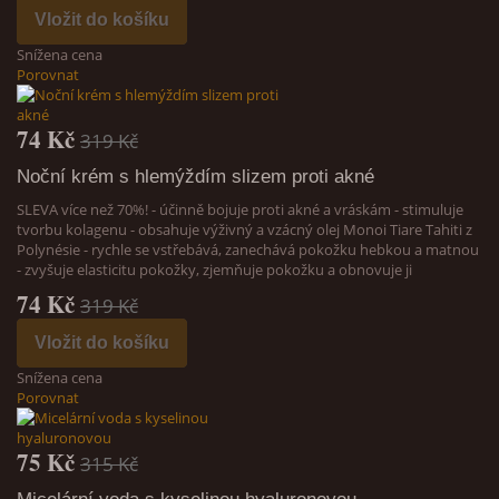
Vložit do košíku
Snížena cena
Porovnat
74 Kč
319 Kč
Noční krém s hlemýždím slizem proti akné
SLEVA více než 70%! - účinně bojuje proti akné a vráskám - stimuluje
tvorbu kolagenu - obsahuje výživný a vzácný olej Monoi Tiare Tahiti z
Polynésie - rychle se vstřebává, zanechává pokožku hebkou a matnou
- zvyšuje elasticitu pokožky, zjemňuje pokožku a obnovuje ji
74 Kč
319 Kč
Vložit do košíku
Snížena cena
Porovnat
75 Kč
315 Kč