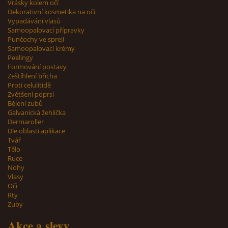
Vrásky kolem očí
Dekorativní kosmetika na oči
Vypadávání vlasů
Samoopalovací přípravky
Punčochy ve spreji
Samoopalovací krémy
Peelingy
Formování postavy
Zeštíhlení břicha
Proti celulitidě
Zvětšení poprsí
Bělení zubů
Galvanická žehlička
Dermaroller
Dle oblasti aplikace
Tvář
Tělo
Ruce
Nohy
Vlasy
Oči
Rty
Zuby
Akce a slevy