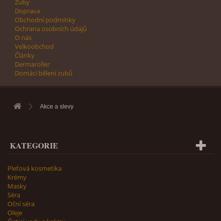
Zuby
Doprava
Obchodní podmínky
Ochrana osobních údajů
O nás
Velkoobchod
Články
Dermaroller
Domácí bělení zubů
Akce a slevy
KATEGORIE
Pleťová kosmetika
Krémy
Masky
Séra
Oční séra
Oleje