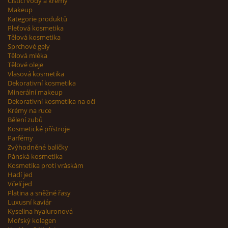
Čisticí vody a krémy
Makeup
Kategorie produktů
Pleťová kosmetika
Tělová kosmetika
Sprchové gely
Tělová mléka
Tělové oleje
Vlasová kosmetika
Dekorativní kosmetika
Minerální makeup
Dekorativní kosmetika na oči
Krémy na ruce
Bělení zubů
Kosmetické přístroje
Parfémy
Zvýhodněné balíčky
Pánská kosmetika
Kosmetika proti vráskám
Hadí jed
Včelí jed
Platina a sněžné řasy
Luxusní kaviár
Kyselina hyaluronová
Mořský kolagen