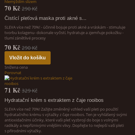
70 Kč
290 Kč
Čistící pleťová maska proti akné s...
SLEVA více než 70%! - účinně bojuje proti akné a vráskám - stimuluje
tvorbu kolagenu- dokonale vyčistí, hydratuje a zjemňuje pokožku -
tlumí zánětlivé procesy
70 Kč
290 Kč
Vložit do košíku
Snížena cena
Porovnat
71 Kč
329 Kč
Hydratační krém s extraktem z čaje rooibos
SLEVA více než 70%! Zažijte změněný vzhled vaší pleti po použití
hydratačního krému s výtažky z čaje rooibos. Ten je vyhlášený svými
antioxidačními účinky, které vaši pleť vyzbrojí do boje s volnými
radikály a nepříznivými vnějšími vlivy. Dopřejte to nejlepší vaší pleti
s přírodními výtažky.