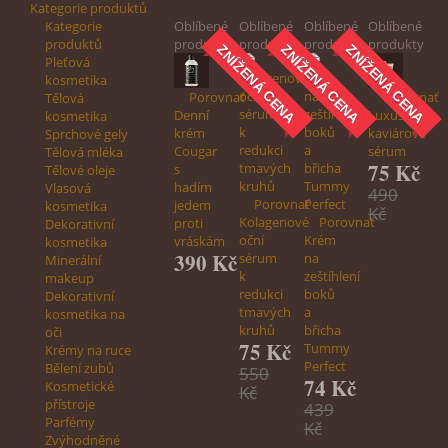
Kategorie produktů
Kategorie
Oblíbené
Oblíbené
Oblíbené
Oblíbené
produktů
produkty
produkty
produkty
produkty
ZNÍŽENÁ CENA
ZNÍŽENÁ CENA
ZNÍŽENÁ CENA
Pleťová
kosmetika
Porovnať
Porovnať
Tělová
Denní
Luxusní
kosmetika
krém
kaviárové
Sprchové gely
Cougar
sérum
Tělová mléka
75 Kč
s
Tělové oleje
hadím
Vlasová
490
Porovnať
jedem
kosmetika
Při poskytování služeb
Kč
Kolagenové
Porovnať
proti
Dekorativní
využíváme soubory
oční
Krém
vráskám
kosmetika
cookies. Používáním
390 Kč
sérum
na
Minerální
našich služeb
k
zeštíhlení
makeup
vyjadřujete souhlas s
redukci
boků
Dekorativní
naším používáním
tmavých
a
kosmetika na
souborů cookies.
kruhů
břicha
oči
Používání a
75 Kč
Tummy
Krémy na ruce
dostupnost
cookies
Perfect
Bělení zubů
můžete upravit v
550
74 Kč
Kosmetické
nastavení Vašeho
Kč
přístroje
prohlížeče.
439
Parfémy
Souhlasím
.
Kč
Zvýhodněné