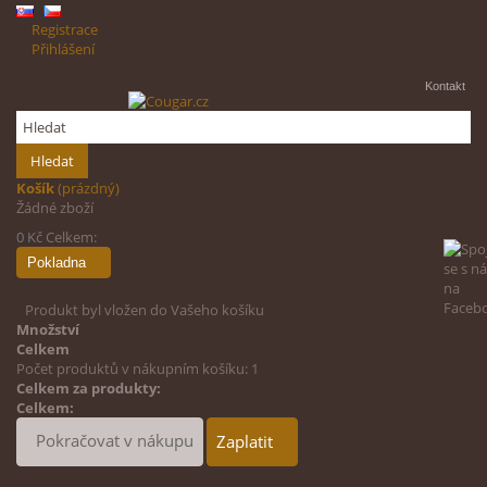
Registrace
Přihlášení
Kontakt
Hledat
Košík
(prázdný)
Žádné zboží
0 Kč
Celkem:
Pokladna
Produkt byl vložen do Vašeho košíku
Množství
Celkem
Počet produktů v nákupním košíku: 1
Celkem za produkty:
Celkem:
Pokračovat v nákupu
Zaplatit